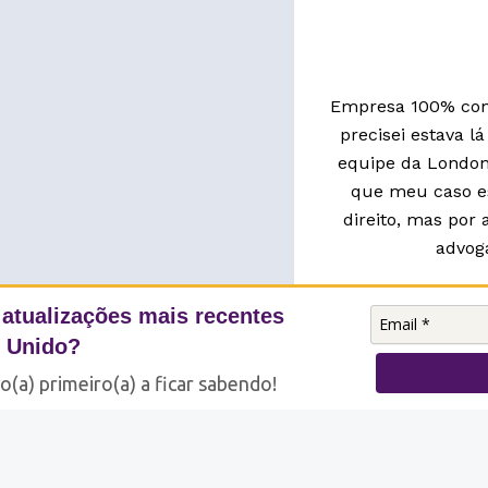
Empresa 100% conf
precisei estava l
equipe da London
que meu caso es
direito, mas por 
advoga
 atualizações mais recentes
E
o Unido?
 o(a) primeiro(a) a ficar sabendo!
Profissionais co
Contratamos a L