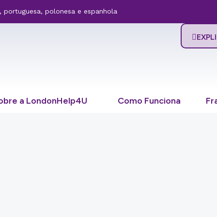
na, portuguesa, polonesa e espanhola
EXPL
obre a LondonHelp4U
Como Funciona
Fr