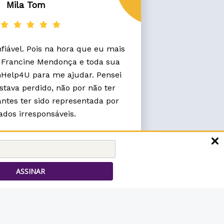
Mila Tom
iável. Pois na hora que eu mais
á Francine Mendonça e toda sua
Help4U para me ajudar. Pensei
tava perdido, não por não ter
antes ter sido representada por
dos irresponsáveis.
dina Chioatto
ASSINAR
nfiáveis, competentes e ágeis.
ondonHelp4U duas vezes e nas