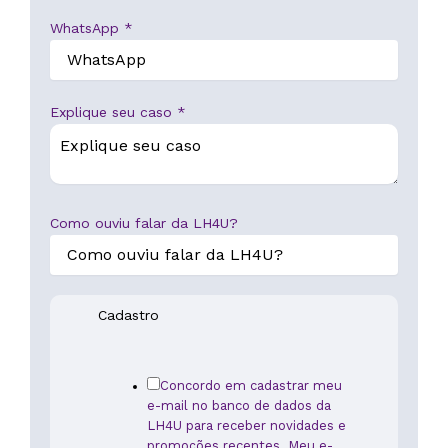
WhatsApp
*
Explique seu caso
*
E
Como ouviu falar da LH4U?
m
a
i
l
Cadastro
c
o
m
Concordo em cadastrar meu
p
e-mail no banco de dados da
LH4U para receber novidades e
l
promoções recentes. Meu e-