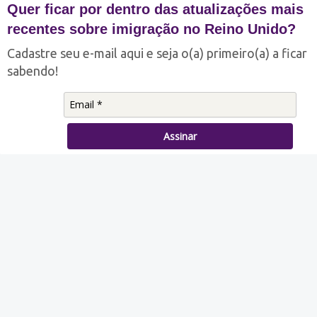
Quer ficar por dentro das atualizações mais
recentes sobre imigração no Reino Unido?
Profissionais confiáveis, competentes e ágeis.
Cadastre seu e-mail aqui e seja o(a) primeiro(a) a ficar
Contratamos a LondonHelp4U duas vezes e
sabendo!
nas duas atingimos nosso objetivo. Parabéns a
toda equipe! Recomendamos a empresa.
Assinar
Serviços de imigração
Sobre a LondonHelp4U
Como Funciona
Francine Mendonça
Blog