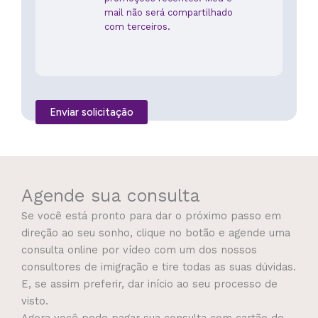
e
mail não será compartilhado
t
com terceiros.
o
L
H
4
U
Enviar solicitação
?
Agende sua consulta
Se você está pronto para dar o próximo passo em
direção ao seu sonho, clique no botão e agende uma
consulta online por vídeo com um dos nossos
consultores de imigração e tire todas as suas dúvidas.
E, se assim preferir, dar início ao seu processo de
visto.
Agora você pode pagar sua consulta com cartão de