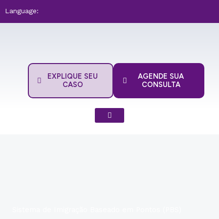
Ir
Language:
para
o
conteúdo
EXPLIQUE SEU
AGENDE SUA
CASO
CONSULTA
Sistema de Imigração Baseado em Pontos (PBS)