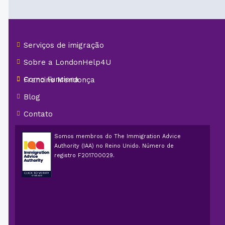
Serviços de imigração
Sobre a LondonHelp4U
Como Funciona
Francine Mendonça
Blog
Contato
Somos membros do The Immigration Advice
Authority (IAA) no Reino Unido. Número de
registro F201700029.