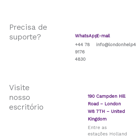
Precisa de
suporte?
WhatsApp
E-mail
+44 78
info@londonhelp4
9176
4830
Visite
nosso
190 Campden Hill
Road – London
escritório
W8 7TH – United
Kingdom
Entre as
estações Holland