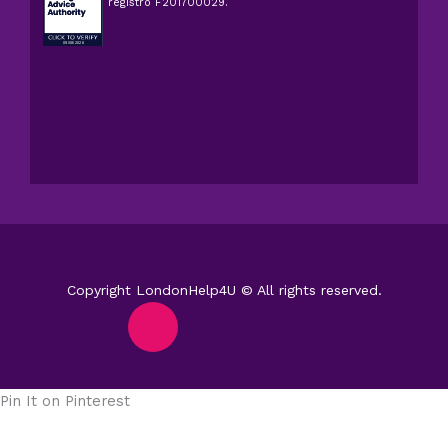
registro F201700029.
Copyright LondonHelp4U © All rights reserved.
F
I
T
Y
X
L
a
n
i
o
-
i
Pin It on Pinterest
c
s
k
u
t
n