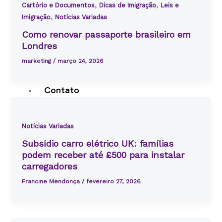
preços
,
,
Cartório e Documentos
Dicas de Imigração
Leis e
padronizada
,
Imigração
Notícias Variadas
Como renovar passaporte brasileiro em
Londres
Como Funciona
Francine Mendonça
marketing
/
março 24, 2026
Blog
Contato
Notícias Variadas
X
Subsídio carro elétrico UK: famílias
podem receber até £500 para instalar
carregadores
Francine Mendonça
/
fevereiro 27, 2026