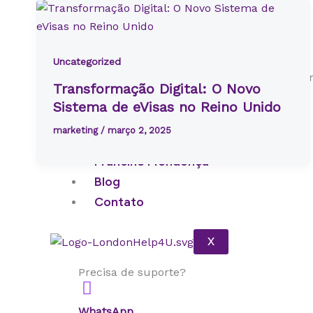
A Empresa
Nossa Equipe
Uncategorized
Por que escolher a
Conheça os con
Transformação Digital: O Novo
LondonHelp4U?
certificados
Sistema de eVisas no Reino Unido
marketing
/
março 2, 2025
Como Funciona
Francine Mendonça
Blog
Contato
X
Precisa de suporte?
WhatsApp