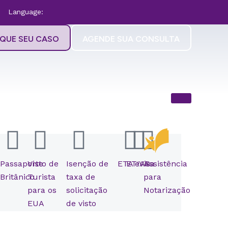
Language:
IQUE SEU CASO
AGENDE SUA CONSULTA
Passaporte
Visto de
Isenção de
ETA
ETIAS
eVisa
Assistência
Britânico
Turista
taxa de
para
para os
solicitação
Notarização
EUA
de visto