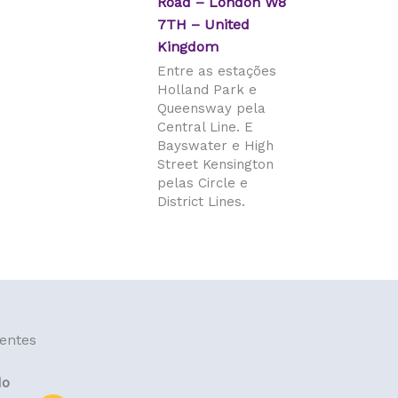
Road – London W8
7TH – United
Kingdom
Entre as estações
Holland Park e
Queensway pela
Central Line. E
Bayswater e High
Street Kensington
pelas Circle e
District Lines.
ientes
do