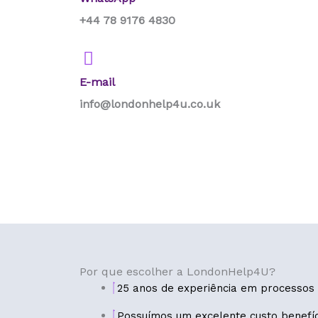
+44 78 9176 4830
E-mail
info@londonhelp4u.co.uk
Por que escolher a LondonHelp4U?
25 anos de experiência em processos 
Possuímos um excelente custo benefíc