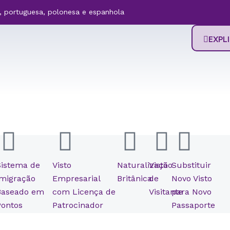
na, portuguesa, polonesa e espanhola
EXPL
Sistema de
Visto
Naturalização
Visto
Substituir
r
Imigração
Empresarial
Britânica
de
Novo Visto
Baseado em
com Licença de
Visitante
para Novo
Pontos
Patrocinador
Passaporte