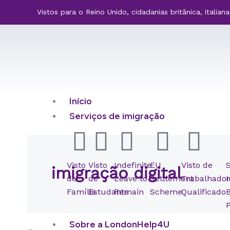
Ir
Vistos para o Reino Unido, cidadanias britânica, italia
para
o
conteúdo
Início
Serviços de imigração
Visto
Visto
Indefinite
EU
Visto de
imigração digital
de
de
Leave to
Settlement
Trabalhado
Família
Estudante
Remain
Scheme
Qualificado
Sobre a LondonHelp4U