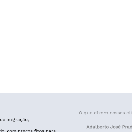
O que dizem nossos cl
de imigração;
Adalberto José Pra
io, com preços fixos para