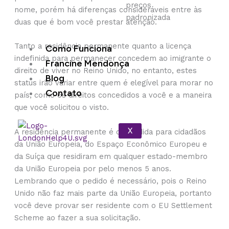
preços
nome, porém há diferenças consideráveis entre às
padronizada
duas que é bom você prestar atenção.
Tanto a residência permanente quanto a licença
Como Funciona
indefinida para permanecer concedem ao imigrante o
Francine Mendonça
direito de viver no Reino Unido, no entanto, estes
Blog
status irão variar entre quem é elegível para morar no
Contato
país, como os direitos concedidos a você e a maneira
que você solicitou o visto.
X
A residência permanente é concedida para cidadãos
da União Europeia, do Espaço Econômico Europeu e
da Suíça que residiram em qualquer estado-membro
da União Europeia por pelo menos 5 anos.
Lembrando que o pedido é necessário, pois o Reino
Unido não faz mais parte da União Europeia, portanto
você deve provar ser residente com o EU Settlement
Scheme ao fazer a sua solicitação.