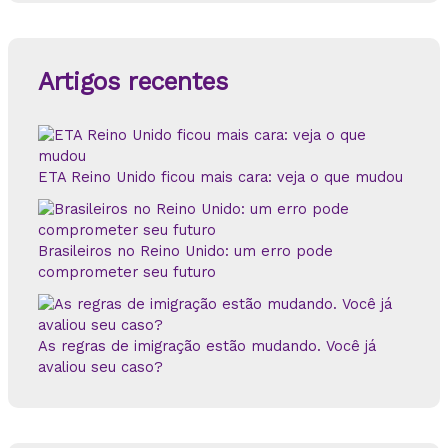
q
u
i
s
Artigos recentes
a
r
p
o
r
ETA Reino Unido ficou mais cara: veja o que mudou
:
Brasileiros no Reino Unido: um erro pode
comprometer seu futuro
As regras de imigração estão mudando. Você já
avaliou seu caso?