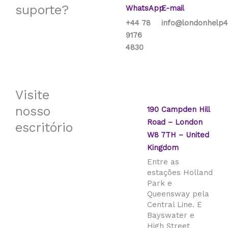
suporte?
WhatsApp
E-mail
+44 78
info@londonhelp4
9176
4830
Visite
nosso
190 Campden Hill
Road – London
escritório
W8 7TH – United
Kingdom
Entre as
estações Holland
Park e
Queensway pela
Central Line. E
Bayswater e
High Street