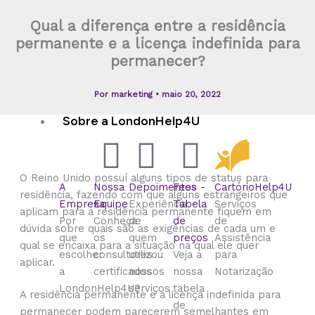
de
de
Leave
Settlement
de
de
Empresarial
Britânica
de
Novo
Britânico
de
de
para
Qual a diferença entre a residência
Família
Estudante
to
Scheme
Trabalhador
Imigração
com
Visitante
Visto
Turista
taxa
Notarização
permanente e a licença indefinida para
Remain
Qualificado
Baseado
Licença
para
para
de
permanecer?
em
de
Novo
os
solicitação
Pontos
Patrocinador
Passaporte
EUA
de
Por
marketing
•
maio 20, 2022
visto
Sobre a LondonHelp4U
O Reino Unido possuí alguns tipos de status para
A
Nossa
Depoimentos
Fees -
CartórioHelp4U
residência, fazendo com que alguns estrangeiros que
Empresa
Equipe
Experiência
Tabela
Serviços
aplicam para a residência permanente fiquem em
Por
Conheça
de
de
de
dúvida sobre quais são as exigências de cada um e
que
os
quem
preços
Assistência
qual se encaixa para a situação na qual ele quer
escolher
consultores
utilizou
Veja a
para
aplicar.
a
certificados
nossos
nossa
Notarização
LondonHelp4U?
serviços
tabela
A residência permanente e a licença indefinida para
de
permanecer podem parecerem semelhantes em