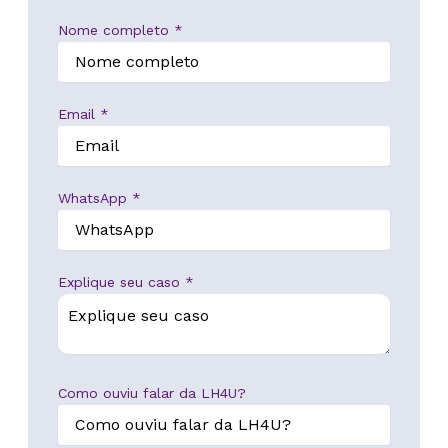
L
Nome completo
*
H
4
U
Email
*
?
E
m
a
WhatsApp
*
i
l
Explique seu caso
*
Como ouviu falar da LH4U?