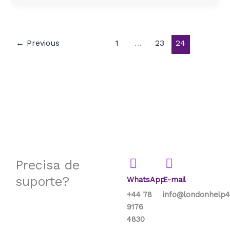
←
Previous
1
…
23
24
Precisa de
suporte?
WhatsApp
E-mail
+44 78
info@londonhelp4
9176
4830