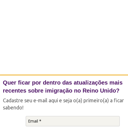
b
a
o
u
i
e
o
g
k
b
t
d
o
r
e
t
i
k
a
e
n
m
r
Quer ficar por dentro das atualizações mais
recentes sobre imigração no Reino Unido?
Cadastre seu e-mail aqui e seja o(a) primeiro(a) a ficar
sabendo!