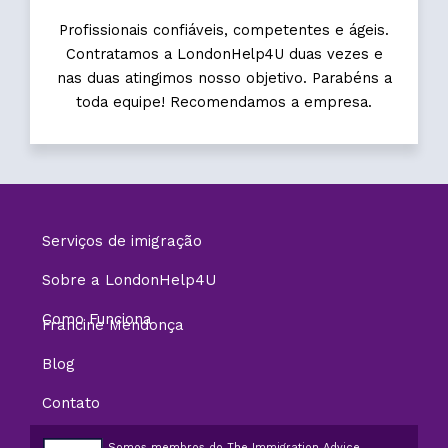
Profissionais confiáveis, competentes e ágeis.
Contratamos a LondonHelp4U duas vezes e
nas duas atingimos nosso objetivo. Parabéns a
toda equipe! Recomendamos a empresa.
Serviços de imigração
Sobre a LondonHelp4U
Como Funciona
Francine Mendonça
Blog
Contato
Somos membros do The Immigration Advice