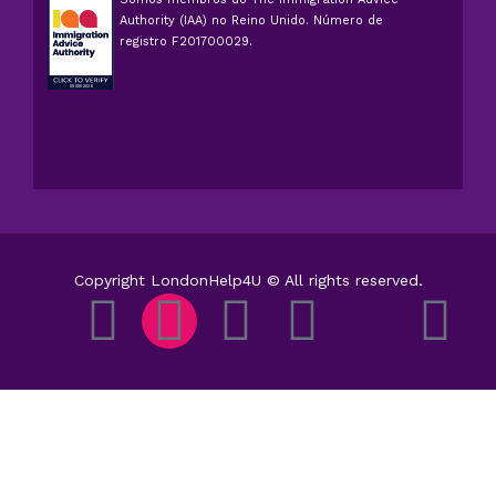
Authority (IAA) no Reino Unido. Número de
registro F201700029.
Copyright LondonHelp4U © All rights reserved.
F
I
T
Y
X
L
a
n
i
o
-
i
c
s
k
u
t
n
e
t
t
t
w
k