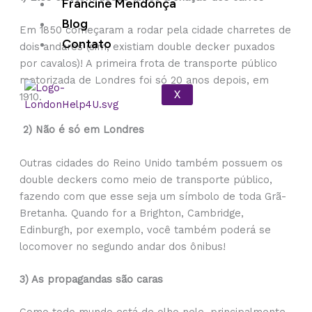
Francine Mendonça
Blog
Em 1850 começaram a rodar pela cidade charretes de
Contato
dois andares (sim, existiam double decker puxados
por cavalos)! A primeira frota de transporte público
motorizada de Londres foi só 20 anos depois, em
X
1910.
2) Não é só em Londres
Outras cidades do Reino Unido também possuem os
double deckers como meio de transporte público,
fazendo com que esse seja um símbolo de toda Grã-
Bretanha. Quando for a Brighton, Cambridge,
Edinburgh, por exemplo, você também poderá se
locomover no segundo andar dos ônibus!
3) As propagandas são caras