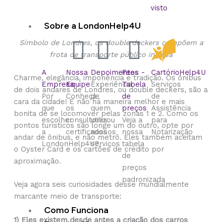
visto
Sobre a LondonHelp4U
Símbolo de Londres, os double deckers compõem a
frota de transporte público inglesa
A
Nossa
Depoimentos
Fees -
CartórioHelp4U
Charme, elegância, imponência e tradição. Os ônibus
Empresa
Equipe
Experiência
Tabela
Serviços
de dois andares de Londres, ou double deckers, são a
Por
Conheça
de
de
de
cara da cidade! E não há maneira melhor e mais
que
os
quem
preços
Assistência
bonita de se locomover pelas zonas 1 e 2. Como os
escolher
consultores
utilizou
Veja a
para
pontos turísticos são longe um do outro, opte por
a
certificados
nossos
nossa
Notarização
andar de ônibus, e não metrô. Eles também aceitam
LondonHelp4U?
serviços
tabela
o Oyster Card e os cartões de crédito por
de
aproximação.
preços
padronizada
Veja agora seis curiosidades desse mundialmente
marcante meio de transporte:
Como Funciona
1) Eles existem desde antes a criação dos carros