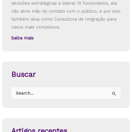
decisões estratégicas e liderar 15 funcionários, ela
não abre mão do contato com o público, e por isso
também atua como Consultora de Imigração para
casos mais complexos.
Saiba mais
Buscar
P
e
s
q
u
i
s
Artigos recentes