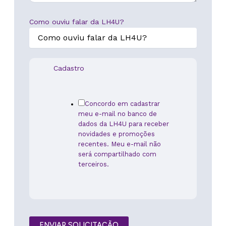
d
Como ouviu falar da LH4U?
a
C
o
m
Cadastro
o
Concordo em cadastrar
meu e-mail no banco de
dados da LH4U para receber
novidades e promoções
recentes. Meu e-mail não
será compartilhado com
terceiros.
ENVIAR SOLICITAÇÃO